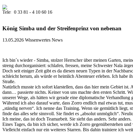
0 33 81 - 4 10 60 16
König Simba und der Streifenprinz von nebenan
13.05.2026
Wissenwertes News
Ich bin´s wieder - Simba, stolzer Herrscher über meinen Garten, meine
streng durchorganisiert: schlafen, fressen, meine Schwester Nala ärger
Doch seit einiger Zeit gibt es da diesen neuen Typen in der Nachbarsc
schleicht herum, als würde er heimlich Abenteuer erleben. Ich habe 
Straße.
Natürlich musste ich sofort klarstellen, dass das hier mein Gebiet ist.
dann… passierte nichts. Keiner von uns machte den ersten Schritt. W
unserer Wege, als hätten wir gerade eine diplomatische Verhandlung g
Während ich also darauf warte, dass Zorro endlich mal etwas tut, muss
„ständig nerven“. Ich nenne das Training. Wenn sie gemütlich liegt, stup
finde das alles sehr sinnvoll. Sie findet es „absolut unmöglich“. Neul
Ich meine, das ist doch Teamarbeit. Sie sieht das anders. Sehr anders.
Eines Tages, da bin ich sicher, werde ich Zorro gegenüberstehen und w
Vielleicht einfach nur ein weiteres Starren. Bis dahin trainiere ich we