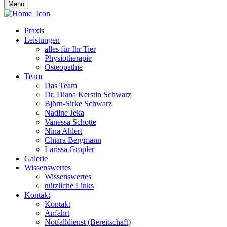
Menü
Praxis
Leistungen
alles für Ihr Tier
Physiotherapie
Osteopathie
Team
Das Team
Dr. Diana Kerstin Schwarz
Björn-Sirke Schwarz
Nadine Jeka
Vanessa Schotte
Nina Ahlert
Chiara Bergmann
Larissa Gropler
Galerie
Wissenswertes
Wissenswertes
nützliche Links
Kontakt
Kontakt
Anfahrt
Notfalldienst (Bereitschaft)