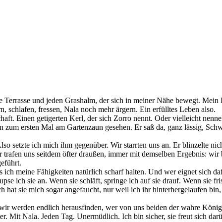
 Terrasse und jeden Grashalm, der sich in meiner Nähe bewegt. Mein Rev
n, schlafen, fressen, Nala noch mehr ärgern. Ein erfülltes Leben also.
haft. Einen getigerten Kerl, der sich Zorro nennt. Oder vielleicht nen
ihn zum ersten Mal am Gartenzaun gesehen. Er saß da, ganz lässig, Schw
 Also setzte ich mich ihm gegenüber. Wir starrten uns an. Er blinzelte ni
ir trafen uns seitdem öfter draußen, immer mit demselben Ergebnis: wir
eführt.
 ich meine Fähigkeiten natürlich scharf halten. Und wer eignet sich da
se ich sie an. Wenn sie schläft, springe ich auf sie drauf. Wenn sie fris
ich hat sie mich sogar angefaucht, nur weil ich ihr hinterhergelaufen bin
ir werden endlich herausfinden, wer von uns beiden der wahre König des 
iter. Mit Nala. Jeden Tag. Unermüdlich. Ich bin sicher, sie freut sich d