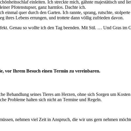
önheitsschlaf einleiten. Ich streckte mich, gähnte majestätisch und l
leiner Pfotenstupser, ganz harmlos. Dachte ich.
ch einmal quer durch den Garten. Ich rannte, sprang, rutschte, stolper
ieg ihres Lebens errungen, und trottete dann völlig zufrieden davon.
 „Perfekt. Genau so wollte ich den Tag beenden. Mit Stil. … Und Gras im 
Sie, vor Ihrem Besuch einen Termin zu vereinbaren.
ögliche Behandlung seines Tieres am Herzen, ohne sich Sorgen um Kost
che Probleme halten sich nicht an Termine und Regeln.
 müssen, nehmen viel Zeit in Anspruch, die wir uns gern nehmen möchten