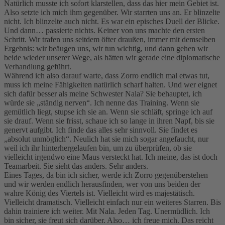
Natürlich musste ich sofort klarstellen, dass das hier mein Gebiet ist.
Also setzte ich mich ihm gegenüber. Wir starrten uns an. Er blinzelte
nicht. Ich blinzelte auch nicht. Es war ein episches Duell der Blicke.
Und dann… passierte nichts. Keiner von uns machte den ersten
Schritt. Wir trafen uns seitdem öfter draußen, immer mit demselben
Ergebnis: wir beäugen uns, wir tun wichtig, und dann gehen wir
beide wieder unserer Wege, als hätten wir gerade eine diplomatische
Verhandlung geführt.
Während ich also darauf warte, dass Zorro endlich mal etwas tut,
muss ich meine Fähigkeiten natürlich scharf halten. Und wer eignet
sich dafür besser als meine Schwester Nala? Sie behauptet, ich
würde sie „ständig nerven“. Ich nenne das Training. Wenn sie
gemütlich liegt, stupse ich sie an. Wenn sie schläft, springe ich auf
sie drauf. Wenn sie frisst, schaue ich so lange in ihren Napf, bis sie
genervt aufgibt. Ich finde das alles sehr sinnvoll. Sie findet es
„absolut unmöglich“. Neulich hat sie mich sogar angefaucht, nur
weil ich ihr hinterhergelaufen bin, um zu überprüfen, ob sie
vielleicht irgendwo eine Maus versteckt hat. Ich meine, das ist doch
Teamarbeit. Sie sieht das anders. Sehr anders.
Eines Tages, da bin ich sicher, werde ich Zorro gegenüberstehen
und wir werden endlich herausfinden, wer von uns beiden der
wahre König des Viertels ist. Vielleicht wird es majestätisch.
Vielleicht dramatisch. Vielleicht einfach nur ein weiteres Starren. Bis
dahin trainiere ich weiter. Mit Nala. Jeden Tag. Unermüdlich. Ich
bin sicher, sie freut sich darüber. Also… ich freue mich. Das reicht