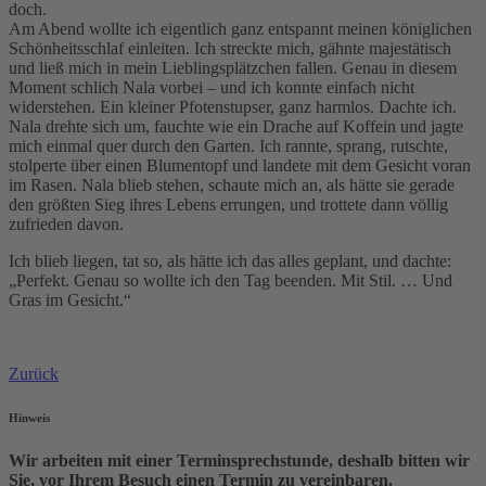
doch.
Am Abend wollte ich eigentlich ganz entspannt meinen königlichen
Schönheitsschlaf einleiten. Ich streckte mich, gähnte majestätisch
und ließ mich in mein Lieblingsplätzchen fallen. Genau in diesem
Moment schlich Nala vorbei – und ich konnte einfach nicht
widerstehen. Ein kleiner Pfotenstupser, ganz harmlos. Dachte ich.
Nala drehte sich um, fauchte wie ein Drache auf Koffein und jagte
mich einmal quer durch den Garten. Ich rannte, sprang, rutschte,
stolperte über einen Blumentopf und landete mit dem Gesicht voran
im Rasen. Nala blieb stehen, schaute mich an, als hätte sie gerade
den größten Sieg ihres Lebens errungen, und trottete dann völlig
zufrieden davon.
Ich blieb liegen, tat so, als hätte ich das alles geplant, und dachte:
„Perfekt. Genau so wollte ich den Tag beenden. Mit Stil. … Und
Gras im Gesicht.“
Zurück
Hinweis
Wir arbeiten mit einer Terminsprechstunde, deshalb bitten wir
Sie, vor Ihrem Besuch einen Termin zu vereinbaren.