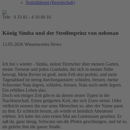
Notfalldienst (Bereitschaft)
0 33 81 - 4 10 60 16
König Simba und der Streifenprinz von nebenan
13.05.2026
Wissenwertes News
Ich bin´s wieder - Simba, stolzer Herrscher über meinen Garten,
meine Terrasse und jeden Grashalm, der sich in meiner Nähe
bewegt. Mein Revier ist groß, mein Fell sitzt perfekt, und mein
Tagesablauf ist streng durchorganisiert: schlafen, fressen, meine
Schwester Nala ärgern, schlafen, fressen, Nala noch mehr ärgern.
Ein erfülltes Leben also.
Doch seit einiger Zeit gibt es da diesen neuen Typen in der
Nachbarschaft. Einen getigerten Kerl, der sich Zorro nennt. Oder
vielleicht nennen ihn nur seine Menschen so, aber der Name passt
zu ihm. Er schleicht herum, als würde er heimlich Abenteuer
erleben. Ich habe ihn zum ersten Mal am Gartenzaun gesehen. Er
saß da, ganz lässig, Schwanz um die Pfoten geschlungen, und tat so,
als gehöre ihm die ganze Straße.