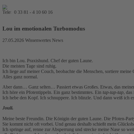
0 33 81 - 4 10 60 16
Lou im emotionalen Turbomodus
27.05.2026
Wissenwertes News
Ich bin Lou. Praxishund. Chef der guten Laune.
Die meisten Tage sind ruhig.
Ich liege auf meiner Couch, beobachte die Menschen, sortiere meine 
Alles ganz normal.
Aber dann… Ganz selten… Passiert etwas Großes. Etwas, das meinen
Ich höre ein Pfotentippeln. Ein ganz bestimmtes. Ein
tap-tap-tap
, das
Ich hebe den Kopf. Ich schnuppere. Ich blinzle. Und dann weiß ich es
Jouli.
Meine beste Freundin. Die Königin der guten Laune. Die Pfoten-Party
Sie kommt nicht oft vorbei. Und genau deshalb schießt mein Glücksba
Ich springe auf, renne zur Absperrung und strecke meine Nase so w