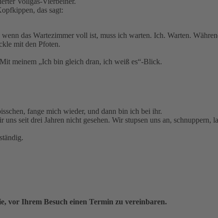
erter Vollgas-Vierbeiner.
 Kopfkippen, das sagt:
wenn das Wartezimmer voll ist, muss ich warten. Ich. Warten. Während 
ckle mit den Pfoten.
t meinem „Ich bin gleich dran, ich weiß es“-Blick.
 bisschen, fange mich wieder, und dann bin ich bei ihr.
ir uns seit drei Jahren nicht gesehen. Wir stupsen uns an, schnuppern, 
ständig.
Sie, vor Ihrem Besuch einen Termin zu vereinbaren.