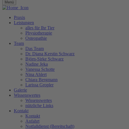
Menü
Praxis
Leistungen
alles für Ihr Tier
Physiotherapie
Osteopathie
Team
Das Team
Dr. Diana Kerstin Schwarz
Björn-Sirke Schwarz
Nadine Jeka
Vanessa Schotte
Nina Ahlert
Chiara Bergmann
Larissa Gropler
Galerie
Wissenswertes
Wissenswertes
nützliche Links
Kontakt
Kontakt
Anfahrt
Notfalldienst (Bereitschaft)