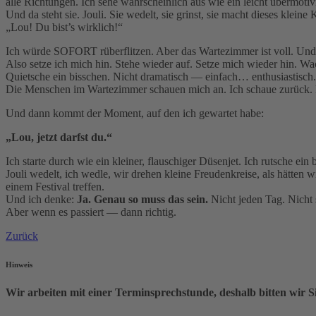
alle Richtungen. Ich sehe wahrscheinlich aus wie ein leicht übermotivi
Und da steht sie. Jouli. Sie wedelt, sie grinst, sie macht dieses kleine
„Lou! Du bist’s wirklich!“
Ich würde SOFORT rüberflitzen. Aber das Wartezimmer ist voll. Und 
Also setze ich mich hin. Stehe wieder auf. Setze mich wieder hin. Wa
Quietsche ein bisschen. Nicht dramatisch — einfach… enthusiastisch.
Die Menschen im Wartezimmer schauen mich an. Ich schaue zurück. Mi
Und dann kommt der Moment, auf den ich gewartet habe:
„Lou, jetzt darfst du.“
Ich starte durch wie ein kleiner, flauschiger Düsenjet. Ich rutsche ein
Jouli wedelt, ich wedle, wir drehen kleine Freudenkreise, als hätten w
einem Festival treffen.
Und ich denke:
Ja. Genau so muss das sein.
Nicht jeden Tag. Nicht 
Aber wenn es passiert — dann richtig.
Zurück
Hinweis
Wir arbeiten mit einer Terminsprechstunde, deshalb bitten wir 